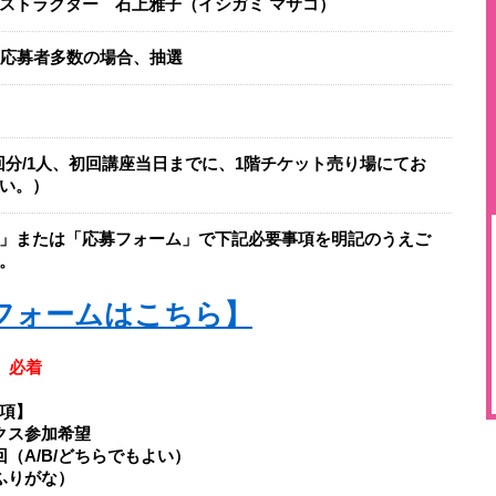
ストラクター 石上雅子（イシガミ マサコ）
※応募者多数の場合、抽選
（６回分/1人、初回講座当日までに、1階チケット売り場にてお
い。）
」または「応募フォーム」で下記必要事項を明記のうえご
。
フォームはこちら】
）必着
項】
クス参加希望
回（A/B/どちらでもよい）
（ふりがな）