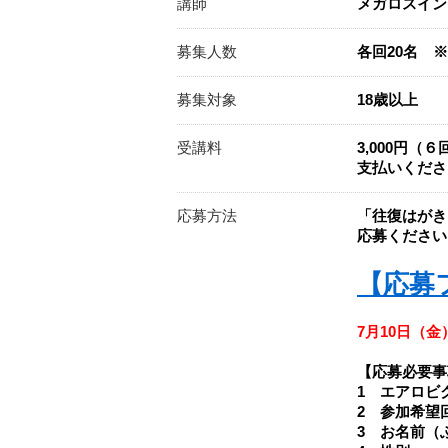
講師
メガロスイン
募集人数
各回20名 
募集対象
18歳以上
受講料
3,000円
支払いくださ
応募方法
「往復はがき
応募ください
【応募
7月10日（金
【応募必要事
1 エアロビ
2 参加希望
3 お名前