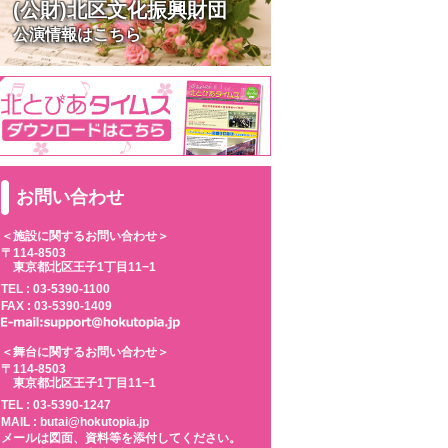
(公財)北区文化振興財団
公演情報はこちら
お問い合わせ
＜施設に関するお問い合わせ＞
〒114-8503
東京都北区王子1丁目11−1
TEL :
03-5390-1100
FAX : 03-5390-1409
＜舞台に関するお問い合わせ＞
〒114-8503
東京都北区王子1丁目11−1
TEL :
03-5390-1247
MAIL : butai@hokutopia.jp
メールは図面、資料等を添付してください。