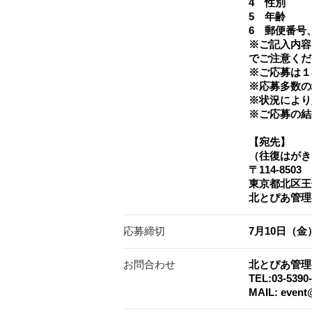
4 性別
5 年齢
6 郵便番号
※ご記入内容
でご注意くだ
※ご応募は１
※応募多数の
※状況により
※ご応募の結
【宛先】
（往復はがき
〒114-8503
東京都北区王子
北とぴあ管理
応募締切
7月10日（金
お問合わせ
北とぴあ管理
TEL:03-539
MAIL: event