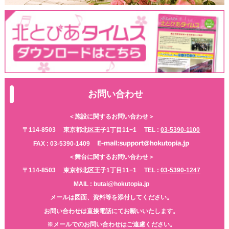
お問い合わせ
＜施設に関するお問い合わせ＞
〒114-8503
東京都北区王子1丁目11−1
TEL :
03-5390-1100
FAX : 03-5390-1409
＜舞台に関するお問い合わせ＞
〒114-8503
東京都北区王子1丁目11−1
TEL :
03-5390-1247
MAIL : butai@hokutopia.jp
メールは図面、資料等を添付してください。
お問い合わせは直接電話にてお願いいたします。
※メールでのお問い合わせはご遠慮ください。