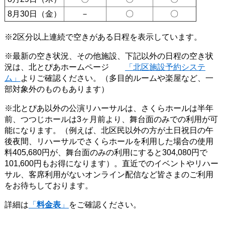
8月30日（金）
－
〇
〇
※2区分以上連続で空きがある日程を表示しています。
※最新の空き状況、その他施設、下記以外の日程の空き状
況は、北とぴあホームページ
「北区施設予約システ
ム」
よりご確認ください。（多目的ルームや楽屋など、一
部対象外のものもあります）
※北とぴあ以外の公演リハーサルは、さくらホールは半年
前、つつじホールは3ヶ月前より、舞台面のみでの利用が可
能になります。（例えば、北区民以外の方が土日祝日の午
後夜間、リハーサルでさくらホールを利用した場合の使用
料405,680円が、舞台面のみの利用にすると304,080円で
101,600円もお得になります）。直近でのイベントやリハー
サル、客席利用がないオンライン配信など皆さまのご利用
をお待ちしております。
詳細は
「
料金表
」
をご確認ください。​