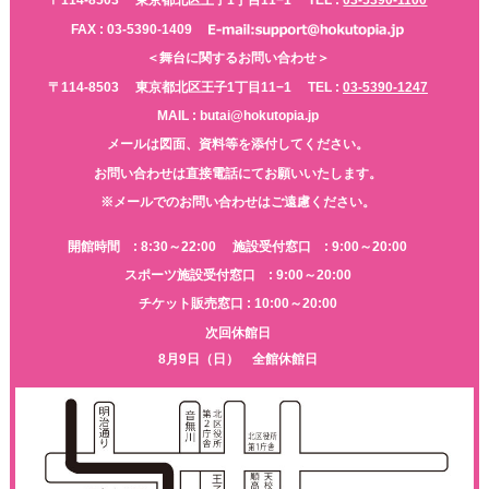
〒114-8503
東京都北区王子1丁目11−1
TEL :
03-5390-1100
FAX : 03-5390-1409
＜舞台に関するお問い合わせ＞
〒114-8503
東京都北区王子1丁目11−1
TEL :
03-5390-1247
MAIL : butai@hokutopia.jp
メールは図面、資料等を添付してください。
お問い合わせは直接電話にてお願いいたします。
※メールでのお問い合わせはご遠慮ください。
開館時間 : 8:30～22:00
施設受付窓口 : 9:00～20:00
スポーツ施設受付窓口 : 9:00～20:00
チケット販売窓口 : 10:00～20:00
次回休館日
8月9日（日） 全館休館日