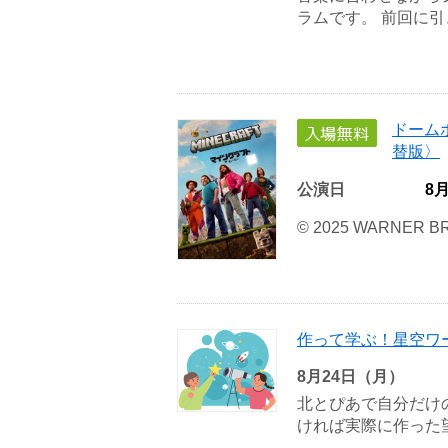
ラムです。 前回に引き
ドーム
替版〉
公演日
8
© 2025 WARNER BR
作って学ぶ！星空ワ
8月24日（月）
北とぴあで自分だけ
ければ実際に作った望