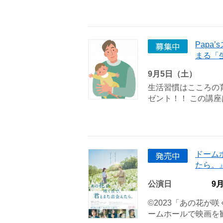
Pap
まる「
9月5日（土）
生活習慣はこころの
ゼント！！ この講座は
ドーム
たら。
公演日
9
©2023「あの花が
ームホールで映画を観ら