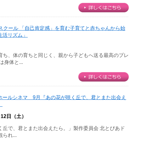
a’sスクール 「自己肯定感」を育む子育てと赤ちゃんから始
生活リズム」
育ち、体の育ちと同じく、親から子どもへ送る最高のプレ
身体と...
ホールシネマ 9月『あの花が咲く丘で、君とまた出会え
』
月12日（土）
咲く丘で、君とまた出会えたら。」製作委員会 北とぴあド
れ...