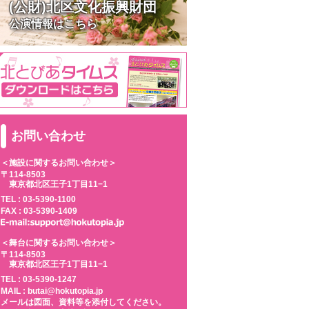
(公財)北区文化振興財団
公演情報はこちら
お問い合わせ
＜施設に関するお問い合わせ＞
〒114-8503
東京都北区王子1丁目11−1
TEL :
03-5390-1100
FAX : 03-5390-1409
＜舞台に関するお問い合わせ＞
〒114-8503
東京都北区王子1丁目11−1
TEL :
03-5390-1247
MAIL : butai@hokutopia.jp
メールは図面、資料等を添付してください。