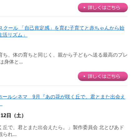
a’sスクール 「自己肯定感」を育む子育てと赤ちゃんから始
生活リズム」
育ち、体の育ちと同じく、親から子どもへ送る最高のプレ
身体と...
ホールシネマ 9月『あの花が咲く丘で、君とまた出会え
』
月12日（土）
咲く丘で、君とまた出会えたら。」製作委員会 北とぴあド
れ...