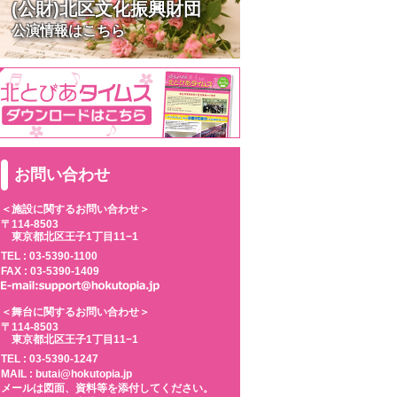
(公財)北区文化振興財団
公演情報はこちら
お問い合わせ
＜施設に関するお問い合わせ＞
〒114-8503
東京都北区王子1丁目11−1
TEL :
03-5390-1100
FAX : 03-5390-1409
＜舞台に関するお問い合わせ＞
〒114-8503
東京都北区王子1丁目11−1
TEL :
03-5390-1247
MAIL : butai@hokutopia.jp
メールは図面、資料等を添付してください。