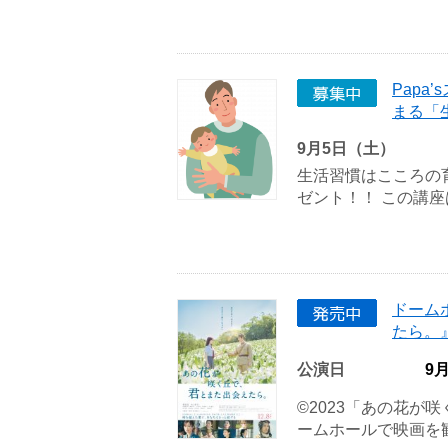
Pap
まる「
9月5日（土）
生活習慣はこころの
ゼント！！ この講座は
ドーム
たら。
公演日
9
©2023「あの花が
ームホールで映画を観ら