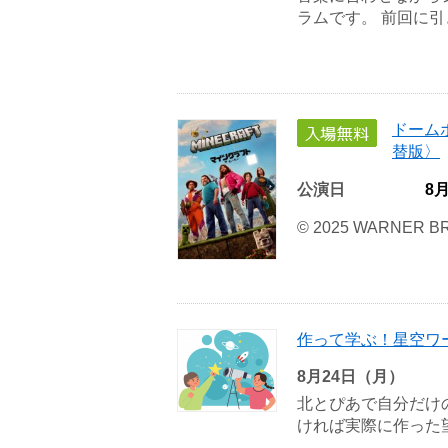
ラムです。 前回に引き
ドーム
替版〉
公演日
8
© 2025 WARNER BR
作って学ぶ！星空ワ
8月24日（月）
北とぴあで自分だけ
ければ実際に作った望