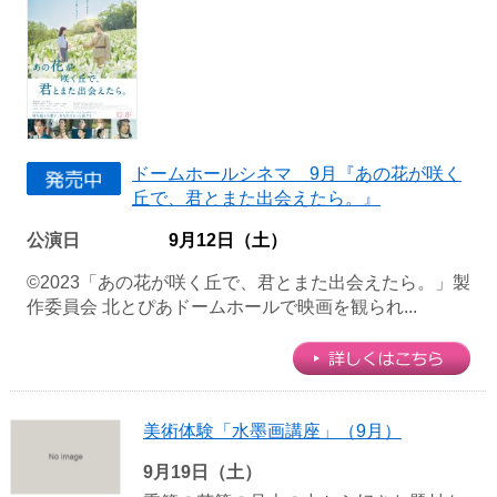
ドームホールシネマ 9月『あの花が咲く
丘で、君とまた出会えたら。』
公演日
9月12日（土）
©2023「あの花が咲く丘で、君とまた出会えたら。」製
作委員会 北とぴあドームホールで映画を観られ...
美術体験「水墨画講座」（9月）
9月19日（土）