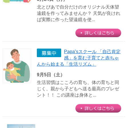
北とぴあで自分だけのオリジナル天体望
遠鏡を作ってみませんか？ 天気が良けれ
ば実際に作った望遠鏡を使...
Papa’sスクール 「自己肯定
感」を育む子育てと赤ちゃ
んから始まる「生活リズム」
9月5日（土）
生活習慣はこころの育ち、体の育ちと同
じく、親から子どもへ送る最高のプレゼ
ント！！ この講座は身体と...