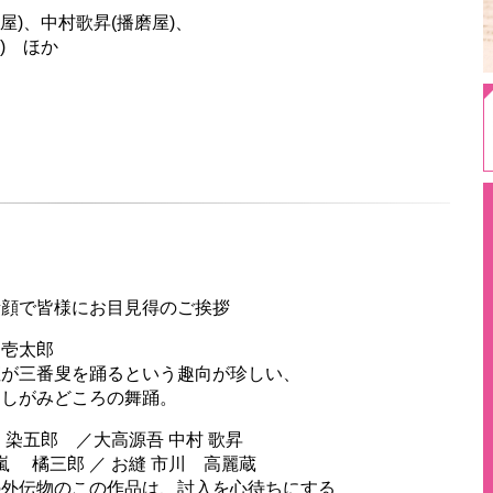
屋)、中村歌昇(播磨屋)、
) ほか
顔で皆様にお目見得のご挨拶
壱太郎
踊るという趣向が珍しい、
ころの舞踊。
染五郎 ／大高源吾 中村 歌昇
／ お縫 市川 高麗蔵
の作品は、討入を心待ちにする