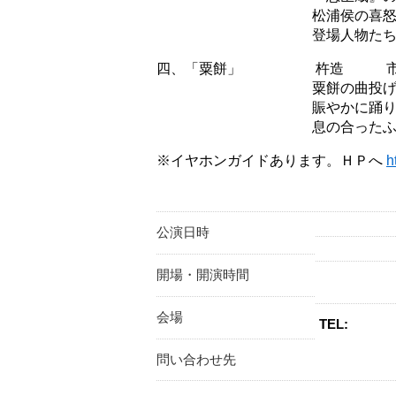
松浦侯の喜怒哀楽を
登場人物たちの心情が細
四、「粟餅」 杵造 市川 
粟餅の曲投げや曲取りな
賑やかに踊りま
息の合ったふたりの、軽
※イヤホンガイドあります。ＨＰへ
h
公演日時
開場・開演時間
会場
TEL:
問い合わせ先