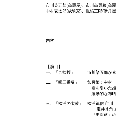
市川染五郎(高麗屋)、市川高麗蔵(高麗
中村壱太郎(成駒家)、嵐橘三郎(伊丹屋
内容
【演目】
一、「ご挨拶」 市川染五郎が素
二、「晒三番叟」 如月姫：中村 
裾を引いた姫が三番叟を
躍動的な布晒しがみど
三、「松浦の太鼓」 松浦鎮信 市川 
宝井其角 嵐 橘三郎 
『忠臣蔵』の外伝物のこ