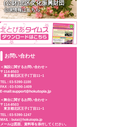
(公財)北区文化振興財団
公演情報はこちら
お問い合わせ
＜施設に関するお問い合わせ＞
〒114-8503
東京都北区王子1丁目11−1
TEL :
03-5390-1100
FAX : 03-5390-1409
＜舞台に関するお問い合わせ＞
〒114-8503
東京都北区王子1丁目11−1
TEL :
03-5390-1247
MAIL : butai@hokutopia.jp
メールは図面、資料等を添付してください。