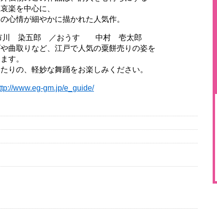
中心に、
やかに描かれた人気作。
染五郎 ／おうす 中村 壱太郎
ど、江戸で人気の粟餅売りの姿を
す。
妙な舞踊をお楽しみください。
ttp://www.eg-gm.jp/e_guide/