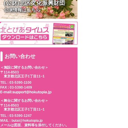
(公財)北区文化振興財団
公演情報はこちら
お問い合わせ
＜施設に関するお問い合わせ＞
〒114-8503
東京都北区王子1丁目11−1
TEL :
03-5390-1100
FAX : 03-5390-1409
＜舞台に関するお問い合わせ＞
〒114-8503
東京都北区王子1丁目11−1
TEL :
03-5390-1247
MAIL : butai@hokutopia.jp
メールは図面、資料等を添付してください。