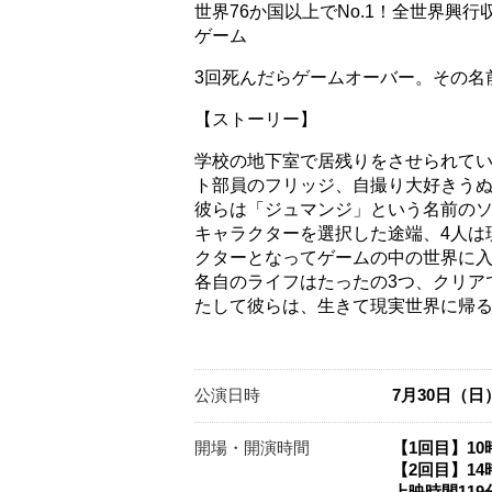
世界76か国以上でNo.1！全世界興
ゲーム
3回死んだらゲームオーバー。その名
【ストーリー】
​学校の地下室で居残りをさせられて
ト部員のフリッジ、自撮り大好きうぬ
彼らは「ジュマンジ」という名前の
キャラクターを選択した途端、4人は
クターとなってゲームの中の世界に
各自のライフはたったの3つ、クリア
たして彼らは、生きて現実世界に帰るこ
公演日時
7月30日（日
開場・開演時間
【1回目】10
【2回目】14