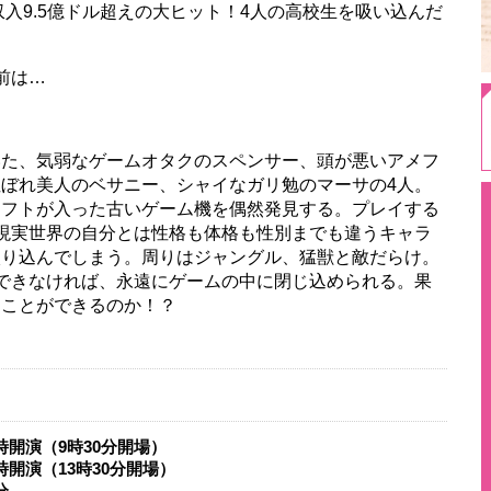
行収入9.5億ドル超えの大ヒット！4人の高校生を吸い込んだ
前は…
いた、気弱なゲームオタクのスペンサー、頭が悪いアメフ
ぼれ美人のベサニー、シャイなガリ勉のマーサの4人。
ソフトが入った古いゲーム機を偶然発見する。プレイする
現実世界の自分とは性格も体格も性別までも違うキャラ
入り込んでしまう。周りはジャングル、猛獣と敵だらけ。
できなければ、永遠にゲームの中に閉じ込められる。果
とができるのか！？​​
）
時開演（9時30分開場）
時開演（13時30分開場）