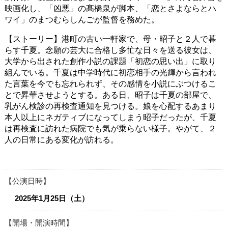
映画化し、「凶悪」の髙橋泉が脚本、「恋とさよならとハ
ワイ」のまつむらしんごが監督を務めた。
【ストーリー】港町の古い一軒家で、母・昭子と２人で暮
らす千夏。念願の芸大に合格し多忙な日々を送る彼女は、
大学から出された創作小説の課題「初恋の思い出」に取り
組んでいる。千夏は中学時代に初恋相手の光輝から言われ
た言葉を今でも忘れられず、その感情を小説にぶつけるこ
とで昇華させようとする。ある日、昭子は千夏の部屋で、
乳がん検診の再検査通知を見つける。娘を心配するあまり
本人以上にネガティブになってしまう昭子だったが、千夏
は再検査に訪れた病院でも気が乗らない様子。やがて、２
人の日常にある変化が訪れる。
公演日時
2025年1月25日（土）
開場・開演時間