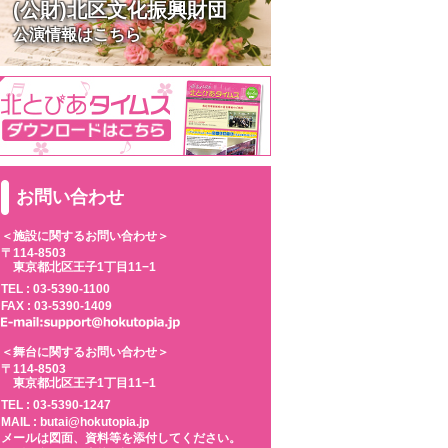
(公財)北区文化振興財団
公演情報はこちら
お問い合わせ
＜施設に関するお問い合わせ＞
〒114-8503
東京都北区王子1丁目11−1
TEL :
03-5390-1100
FAX : 03-5390-1409
＜舞台に関するお問い合わせ＞
〒114-8503
東京都北区王子1丁目11−1
TEL :
03-5390-1247
MAIL : butai@hokutopia.jp
メールは図面、資料等を添付してください。