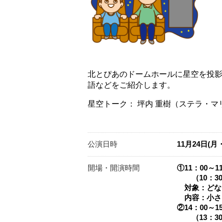
北とぴあのドームホールに星空を投
語などをご紹介します。
星空トーク： 坪内 重樹（ステラ・マリーノ）​
公演日時
11月24日(月
開場・開演時間
①11：00～
（10：3
対象：どな
内容：小さ
②14：00～
（13：3