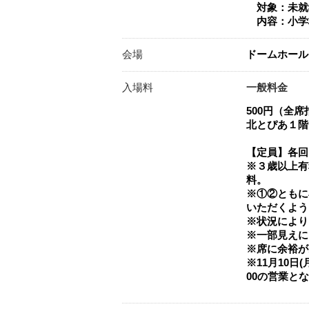
対象：未就
内容：小学校
会場
ドームホー
入場料
一般料金
500円（全席
北とぴあ１階
【定員】各回1
※３歳以上有
料。
※①②ともに
いただくよう
※状況により
※一部見えに
※席に余裕が
※11月10日
00の営業と