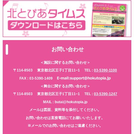
お問い合わせ
＜施設に関するお問い合わせ＞
〒114-8503
東京都北区王子1丁目11−1
TEL :
03-5390-1100
FAX : 03-5390-1409
＜舞台に関するお問い合わせ＞
〒114-8503
東京都北区王子1丁目11−1
TEL :
03-5390-1247
MAIL : butai@hokutopia.jp
メールは図面、資料等を添付してください。
お問い合わせは直接電話にてお願いいたします。
※メールでのお問い合わせはご遠慮ください。