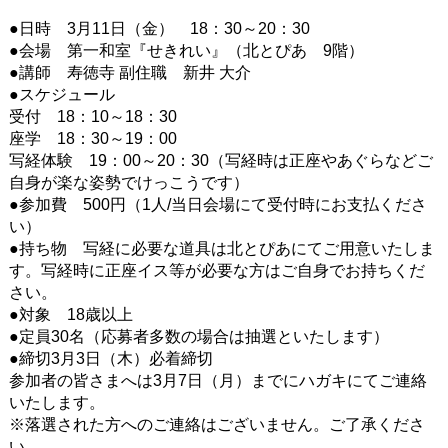
●日時 3月11日（金） 18：30～20：30
●会場 第一和室『せきれい』（北とぴあ 9階）
●講師 寿徳寺 副住職 新井 大介
●スケジュール
受付 18：10～18：30
座学 18：30～19：00
写経体験 19：00～20：30（写経時は正座やあぐらなどご
自身が楽な姿勢でけっこうです）
●参加費 500円（1人/当日会場にて受付時にお支払くださ
い）
●持ち物 写経に必要な道具は北とぴあにてご用意いたしま
す。写経時に正座イス等が必要な方はご自身でお持ちくだ
さい。
●対象 18歳以上
●定員30名（応募者多数の場合は抽選といたします）
●締切3月3日（木）必着締切
参加者の皆さまへは3月7日（月）までにハガキにてご連絡
いたします。
※落選された方へのご連絡はございません。ご了承くださ
い。