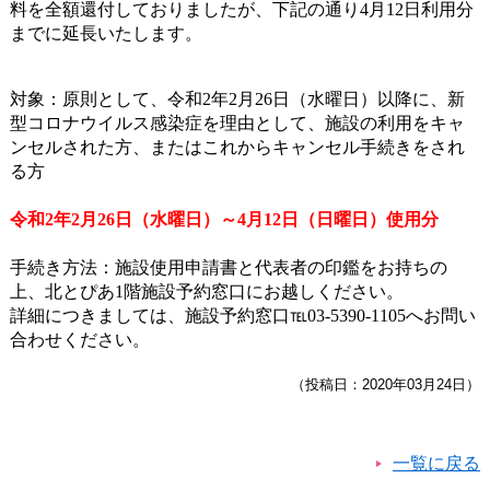
料を全額還付しておりましたが、下記の通り4月12日利用分
までに延長いたします。
対象：原則として、令和
2
年
2
月
26
日（水曜日）以降に、新
型コロナウイルス感染症を理由として、施設の利用をキャ
ンセルされた方、またはこれからキャンセル手続きをされ
る方
令和
2
年
2
月
26
日（水曜日）～
4
月
12
日（日曜日）使用分
手続き方法：施設使用申請書と代表者の印鑑をお持ちの
上、北とぴあ
1
階施設予約窓口にお越しください。
詳細につきましては、施設予約窓口℡
03-5390-1105
へお問い
合わせください。
（投稿日：2020年03月24日）
一覧に戻る