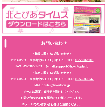
お問い合わせ
＜施設に関するお問い合わせ＞
〒114-8503
東京都北区王子1丁目11−1
TEL :
03-5390-1100
FAX : 03-5390-1409
＜舞台に関するお問い合わせ＞
〒114-8503
東京都北区王子1丁目11−1
TEL :
03-5390-1247
MAIL : butai@hokutopia.jp
メールは図面、資料等を添付してください。
お問い合わせは直接電話にてお願いいたします。
※メールでのお問い合わせはご遠慮ください。