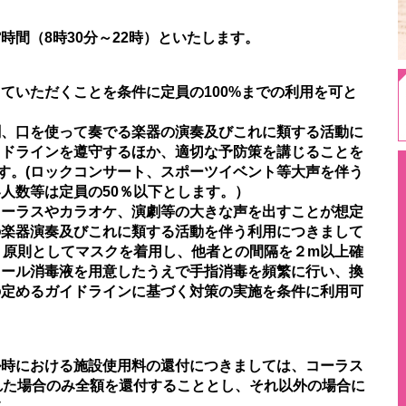
間（8時30分～22時）といたします。
ていただくことを条件に定員の100%までの利用を可と
劇、口を使って奏でる楽器の演奏及びこれに類する活動に
イドラインを遵守するほか、適切な予防策を講じることを
す。(ロックコンサート、スポーツイベント等大声を伴う
人数等は定員の50％以下とします。）
コーラスやカラオケ、演劇等の大きな声を出すことが想定
の楽器演奏及びこれに類する活動を伴う利用につきまして
、原則としてマスクを着用し、他者との間隔を２m以上確
コール消毒液を用意したうえで手指消毒を頻繁に行い、換
の定めるガイドラインに基づく対策の実施を条件に利用可
ル時における施設使用料の還付につきましては、コーラス
れた場合のみ全額を還付することとし、それ以外の場合に
す。