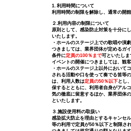
1. 利用時間について
利用時間の制限を解除し、通常の開館時
２.
利用内容の制限について
原則として、感染防止対策を十分にし
いたします。
・ホールのステージ上での歌唱や演
つきましては、業界団体が定めるガ
条件に
定員の100％まで
可といたしま
イベントの開催につきましては、観客
・ホールのステージ上以外において
される活動や口を使って奏でる笛等
は、利用人数は
定員の50％以下
とし
保するとともに、利用者自身がアル
気の徹底に留意するほか、業界団体
といたします。
３.施設使用料の取扱い
感染拡大防止を理由とするキャンセ
等の利用で定員が50％以下と制限さ
つきましては規定通りの額となりま