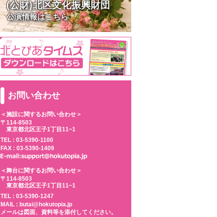
(公財)北区文化振興財団
公演情報はこちら
お問い合わせ
＜施設に関するお問い合わせ＞
〒114-8503
東京都北区王子1丁目11−1
TEL :
03-5390-1100
FAX : 03-5390-1409
＜舞台に関するお問い合わせ＞
〒114-8503
東京都北区王子1丁目11−1
TEL :
03-5390-1247
MAIL : butai@hokutopia.jp
メールは図面、資料等を添付してください。