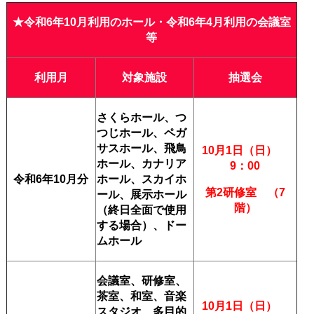
★令和6
年10
月利用のホール・令和6年4月利用の会議室
等
利用月
対象施設
抽選会
さくらホール、つ
つじホール、ペガ
サスホール、飛鳥
10月1日（日）
ホール、カナリア
9：00
令和6年10
月分
ホール、スカイホ
第2研修室 （7
ール、展示ホール
階）
（終日全面で使用
する場合）、ドー
ムホール
会議室、研修室、
茶室、和室、音楽
10月1日（日）
スタジオ、多目的