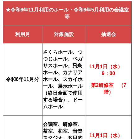
★令和6
年11
月利用のホール・令和6年5月利用の会議室
等
利用月
対象施設
抽選会
さくらホール、つ
つじホール、ペガ
サスホール、飛鳥
11月1日（水）
ホール、カナリア
9：00
令和6年11
月分
ホール、スカイホ
第2研修室 （7
ール、展示ホール
階）
（終日全面で使用
する場合）、ドー
ムホール
会議室、研修室、
茶室、和室、音楽
11月1日（水）
スタジオ、多目的