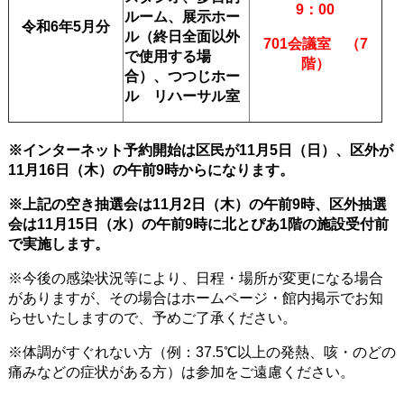
9：00
ルーム、展示ホー
令和6年5
月分
ル（終日全面以外
701会議室 （7
で使用する場
階）
合）、
つつじホー
ル リハーサル室
※インターネット予約開始は区民が11
月5
日（日）、区外が
11月16日（木）の午前9時からになります。
※上記の空き抽選会は11月2日（木
）の午前9時、区外抽選
会は11月15日（水）の午前9時に北とぴあ1階の施設受付前
で実施します。
※今後の感染状況等により、日程・場所が変更になる場合
がありますが、その場合はホームページ・館内掲示でお知
らせいたしますので、予めご了承ください。
※体調がすぐれない方（例：37.5℃以上の発熱、咳・のどの
痛みなどの症状がある方）は参加をご遠慮ください。