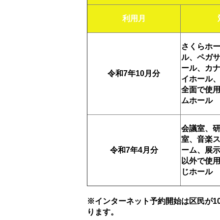
利用月
さくらホ
ル、ペガ
ール、カ
令和7年10
月分
イホール
全面で使
ムホール
会議室、
室、音楽
令和7年4
月分
ーム、展
以外で使
じホール
※インターネット予約開始は区民が1
ります。