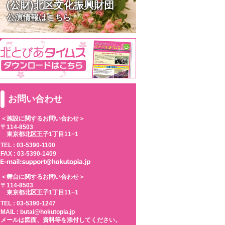
(公財)北区文化振興財団
公演情報はこちら
お問い合わせ
＜施設に関するお問い合わせ＞
〒114-8503
東京都北区王子1丁目11−1
TEL :
03-5390-1100
FAX : 03-5390-1409
＜舞台に関するお問い合わせ＞
〒114-8503
東京都北区王子1丁目11−1
TEL :
03-5390-1247
MAIL : butai@hokutopia.jp
メールは図面、資料等を添付してください。