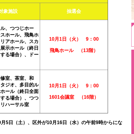
対象施設
抽選会
ール、つつじホー
サスホール、飛鳥ホ
10月1日（火） 9：00
ナリアホール、スカ
、展示ホール（終日
飛鳥ホール （13階）
用する場合）、ドー
研修室、茶室、和
スタジオ、多目的ル
10月1日（火） 9：00
示ホール（終日全面
1601会議室 （16階）
用する場合）、
つつ
 リハーサル室
0
月5
日（土）、区外が10月16日（水）の午前9時からにな