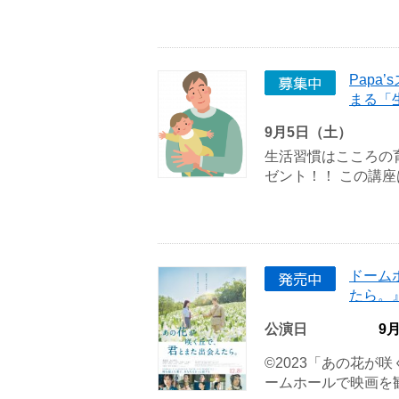
Pap
まる「
9月5日（土）
生活習慣はこころの
ゼント！！ この講座は
ドーム
たら。
公演日
9
©2023「あの花が
ームホールで映画を観ら