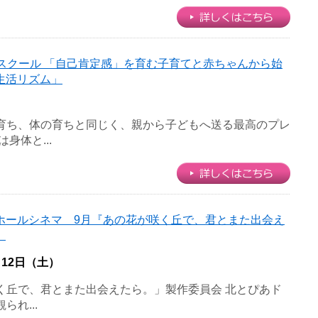
a’sスクール 「自己肯定感」を育む子育てと赤ちゃんから始
生活リズム」
育ち、体の育ちと同じく、親から子どもへ送る最高のプレ
身体と...
ホールシネマ 9月『あの花が咲く丘で、君とまた出会え
』
月12日（土）
咲く丘で、君とまた出会えたら。」製作委員会 北とぴあド
れ...