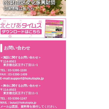
(公財)北区文化振興財団
公演情報はこちら
お問い合わせ
＜施設に関するお問い合わせ＞
〒114-8503
東京都北区王子1丁目11−1
TEL :
03-5390-1100
FAX : 03-5390-1409
＜舞台に関するお問い合わせ＞
〒114-8503
東京都北区王子1丁目11−1
TEL :
03-5390-1247
MAIL : butai@hokutopia.jp
メールは図面、資料等を添付してください。