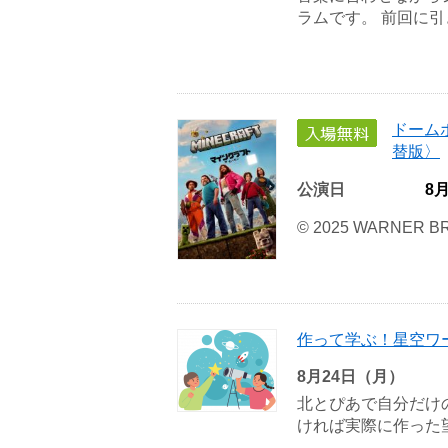
ラムです。 前回に引き
ドーム
替版〉
公演日
8
© 2025 WARNER BR
作って学ぶ！星空ワ
8月24日（月）
北とぴあで自分だけ
ければ実際に作った望