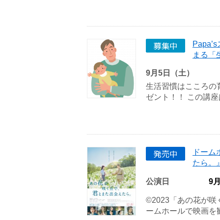
Pap
まる「
9月5日（土）
生活習慣はこころの
ゼント！！ この講座は
ドーム
たら。
公演日
9
©2023「あの花が
ームホールで映画を観ら