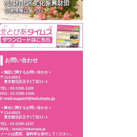
(公財)北区文化振興財団
公演情報はこちら
お問い合わせ
＜施設に関するお問い合わせ＞
〒114-8503
東京都北区王子1丁目11−1
TEL :
03-5390-1100
FAX : 03-5390-1409
＜舞台に関するお問い合わせ＞
〒114-8503
東京都北区王子1丁目11−1
TEL :
03-5390-1247
MAIL : butai@hokutopia.jp
メールは図面、資料等を添付してください。