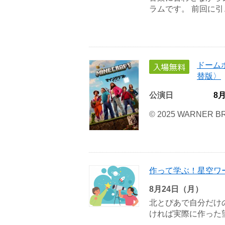
ラムです。 前回に引き
ドーム
替版〉
公演日
8
© 2025 WARNER BR
作って学ぶ！星空ワ
8月24日（月）
北とぴあで自分だけ
ければ実際に作った望