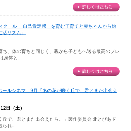
a’sスクール 「自己肯定感」を育む子育てと赤ちゃんから始
生活リズム」
育ち、体の育ちと同じく、親から子どもへ送る最高のプレ
身体と...
ホールシネマ 9月『あの花が咲く丘で、君とまた出会え
』
月12日（土）
咲く丘で、君とまた出会えたら。」製作委員会 北とぴあド
れ...