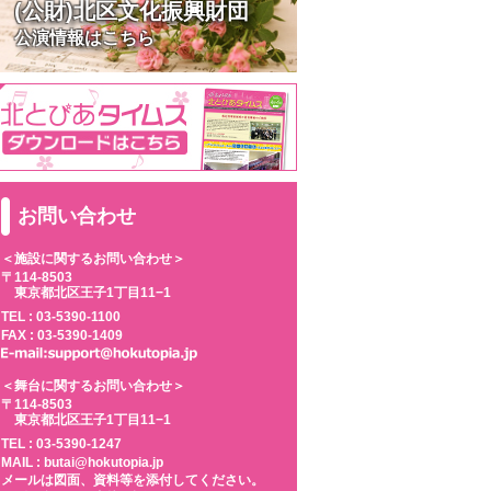
(公財)北区文化振興財団
公演情報はこちら
お問い合わせ
＜施設に関するお問い合わせ＞
〒114-8503
東京都北区王子1丁目11−1
TEL :
03-5390-1100
FAX : 03-5390-1409
＜舞台に関するお問い合わせ＞
〒114-8503
東京都北区王子1丁目11−1
TEL :
03-5390-1247
MAIL : butai@hokutopia.jp
メールは図面、資料等を添付してください。