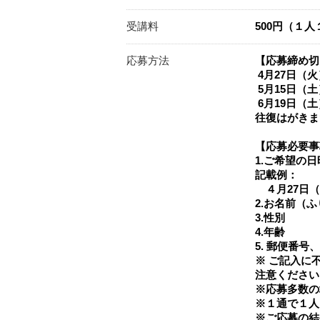
受講料
500円（１
応募方法
【応募締め切
4月27日（
5月15日（
6月19日（
往復はがきま
【応募必要事
1.ご希望の
記載例：
４月27日（
2.お名前（
3.性別
4.年齢
5. 郵便番
※ ご記入に
注意ください
※応募多数の
※１通で１人
※ご応募の結