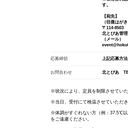
す。
【宛先】
（往復はがき
〒114-85
北とぴあ管理
（メール）
event@hokut
応募締切
上記応募方法
お問合わせ
北とぴあ TE
※状況により、定員を制限させてい
※当日、受付にて検温させていただ
※体調がすぐれない方（例：37.5
をご遠慮ください。