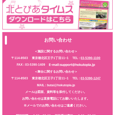
お問い合わせ
＜施設に関するお問い合わせ＞
〒114-8503
東京都北区王子1丁目11−1
TEL :
03-5390-1100
FAX : 03-5390-1409
＜舞台に関するお問い合わせ＞
〒114-8503
東京都北区王子1丁目11−1
TEL :
03-5390-1247
MAIL : butai@hokutopia.jp
メールは図面、資料等を添付してください。
お問い合わせは直接電話にてお願いいたします。
※メールでのお問い合わせはご遠慮ください。