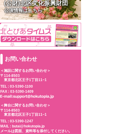
(公財)北区文化振興財団
公演情報はこちら
お問い合わせ
＜施設に関するお問い合わせ＞
〒114-8503
東京都北区王子1丁目11−1
TEL :
03-5390-1100
FAX : 03-5390-1409
＜舞台に関するお問い合わせ＞
〒114-8503
東京都北区王子1丁目11−1
TEL :
03-5390-1247
MAIL : butai@hokutopia.jp
メールは図面、資料等を添付してください。