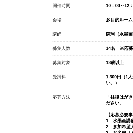
開催時間
10：00～12：
会場
多目的ルーム
講師
陳珂（水墨画
募集人数
14名 ※応
募集対象
18歳以上
受講料
1,300円
い。）
応募方法
「往復はがき
ださい。
【応募必要事
1 水墨画講
2 参加希望
3 お名前