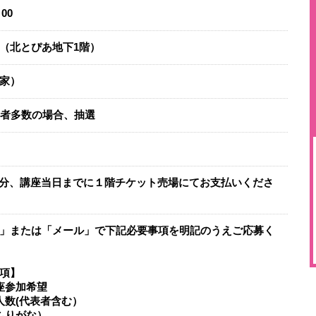
00
（北とぴあ地下1階）
家）
募者多数の場合、抽選
（1人分、講座当日までに１階チケット売場にてお支払いくださ
」または「メール」で下記必要事項を明記のうえご応募く
項】
座参加希望
人数(代表者含む）
（ふりがな）