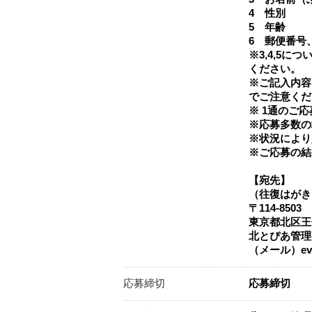
4 性別
5 年齢
6 郵便番号
※3,4,5
ください。
※ご記入内容
でご注意くだ
※ 1通のご
※応募多数の
※状況により
※ご応募の結
【宛先】
（往復はがき
〒114-8503
東京都北区王子
北とぴあ管理
（メール）even
応募締切
応募締切