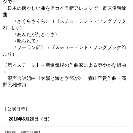
ジで～
日本の懐かしい曲をアカペラ新アレンジで 市原俊明編
曲
〈さくらさくら〉（《スチューデント・ソングブック
2》より）
〈あんたがたどこさ〉
〈叱られて〉
〈ソーラン節〉（《スチューデント・ソングブック2》
より）
【第４ステージ】～新進気鋭の作曲家による爽やかな組曲
～
混声合唱組曲《太陽と海と季節が》 森山至貴作曲・高
野民雄作詩
公演日時
2016年6月26日（日）