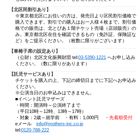
北区民割引あり
※東京都北区にお住いの方は、発売日より区民割引価格で
購入できます。割引での購入はお一人様４枚まで。割引価
格での販売は、北とぴあ１階チケット売場（店頭販売）の
み。東京都北区在住を確認できるもの（免許証、保険証な
ど）をご提示ください。（枚数に限りがございます）
車椅子席の設定あり
（公財）北区文化振興財団
tel:
03-5390-1221
へお申し込み
ください。
（数に限りがあります）
託児サービスあり
チケットを購入の上、下記の締切日までに下記へお申込み
ください。
※公演当日のお申込みはできません。
■イベント託児マザーズ
・時間：開演時～公演終了まで
（平日10時～12時、13時～17時）
・対象：2歳～就学前
・有料：1,000円
・
先着順受付
eメール
info@mothers-inc.co.jp
tel:
0120-788-222