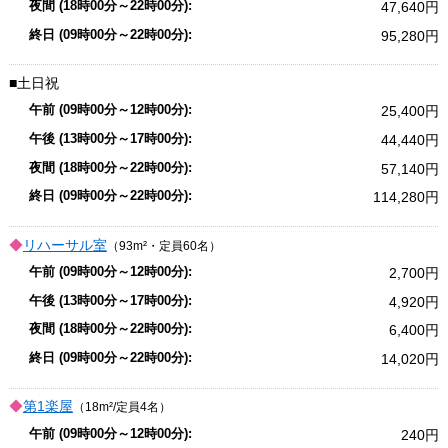
47,640
95,280
土日祝
25,400
44,440
57,140
114,280
リハーサル室
（93m²・定員60名）
2,700
4,920
6,400
14,020
第1楽屋
（18m²/定員4名）
240