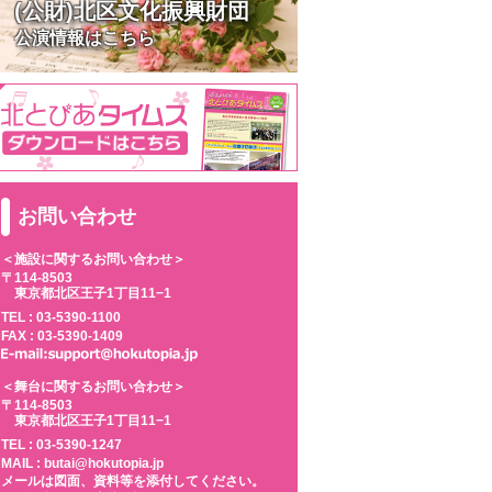
(公財)北区文化振興財団
公演情報はこちら
お問い合わせ
＜施設に関するお問い合わせ＞
〒114-8503
東京都北区王子1丁目11−1
TEL :
03-5390-1100
FAX : 03-5390-1409
＜舞台に関するお問い合わせ＞
〒114-8503
東京都北区王子1丁目11−1
TEL :
03-5390-1247
MAIL : butai@hokutopia.jp
メールは図面、資料等を添付してください。