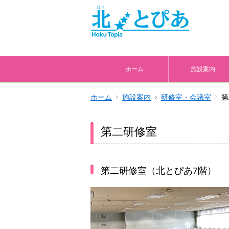
ホーム
施設案内
ホーム
施設案内
研修室・会議室
第
第二研修室
第二研修室（北とぴあ7階）