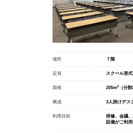
場所
７階
定員
スクール形式
2
面積
205m
（分割
構成
3人掛けデス
利用目的
研修、会議、
設備がご利用