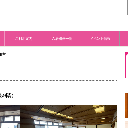
ご利用案内
入居団体一覧
イベント情報
和室
あ9階）