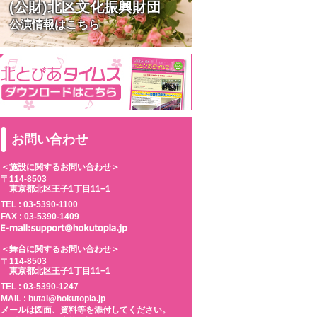
(公財)北区文化振興財団
公演情報はこちら
お問い合わせ
＜施設に関するお問い合わせ＞
〒114-8503
東京都北区王子1丁目11−1
TEL :
03-5390-1100
FAX : 03-5390-1409
＜舞台に関するお問い合わせ＞
〒114-8503
東京都北区王子1丁目11−1
TEL :
03-5390-1247
MAIL : butai@hokutopia.jp
メールは図面、資料等を添付してください。