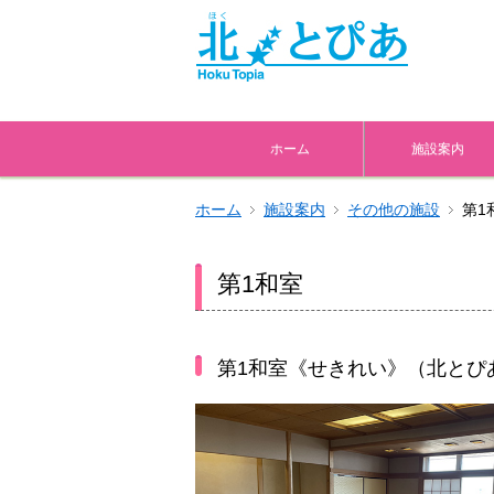
ホーム
施設案内
ホーム
施設案内
その他の施設
第1
第1和室
第1和室《せきれい》（北とぴ