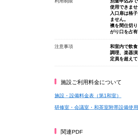
利用制限
別途申込みで
使用できませ
入口扉は格子
ません。
襖を間仕切り
がり口を占有
注意事項
和室内で飲食
調理、楽器演
定員を超えて
施設ご利用料金について
施設・設備料金表（第1和室）
研修室・会議室・和茶室附帯設備使
関連PDF