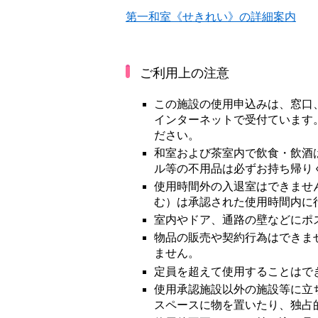
第一和室《せきれい》の詳細案内
ご利用上の注意
この施設の使用申込みは、窓口
インターネットで受付ています
ださい。
和室および茶室内で飲食・飲酒
ル等の不用品は必ずお持ち帰り
使用時間外の入退室はできませ
む）は承認された使用時間内に
室内やドア、通路の壁などにポ
物品の販売や契約行為はできま
ません。
定員を超えて使用することはで
使用承認施設以外の施設等に立
スペースに物を置いたり、独占