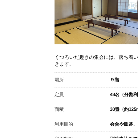
くつろいだ趣きの集会には、落ち着
きます。
場所
９階
定員
48名（分割
面積
30畳（約125
利用目的
会合や囲碁、