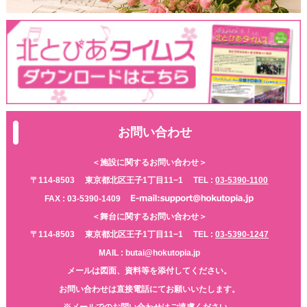
お問い合わせ
＜施設に関するお問い合わせ＞
〒114-8503
東京都北区王子1丁目11−1
TEL :
03-5390-1100
FAX : 03-5390-1409
＜舞台に関するお問い合わせ＞
〒114-8503
東京都北区王子1丁目11−1
TEL :
03-5390-1247
MAIL : butai@hokutopia.jp
メールは図面、資料等を添付してください。
お問い合わせは直接電話にてお願いいたします。
※メールでのお問い合わせはご遠慮ください。