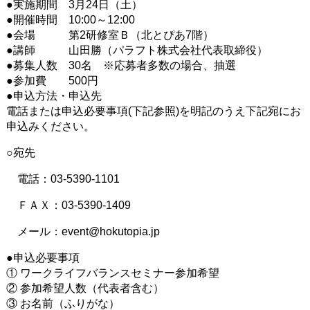
●実施期間 3月24日（土）
●開催時間 10:00～12:00
●会場 第2研修室Ｂ（北とぴあ7階）
●講師 山田勝（パラフト株式会社代表取締役）
●募集人数 30名 ※応募者多数の場合、抽選
●参加費 500円
●申込方法・申込先
電話または申込必要事項(下記参照)を明記のうえ下記宛にお
申込みください。
○宛先
電話：03-5390-1101
ＦＡＸ：03-5390-1409
メール：event@hokutopia.jp
●申込必要事項
① ワークライフバランスセミナー参加希望
② 参加希望人数（代表者含む）
③ お名前（ふりがな）