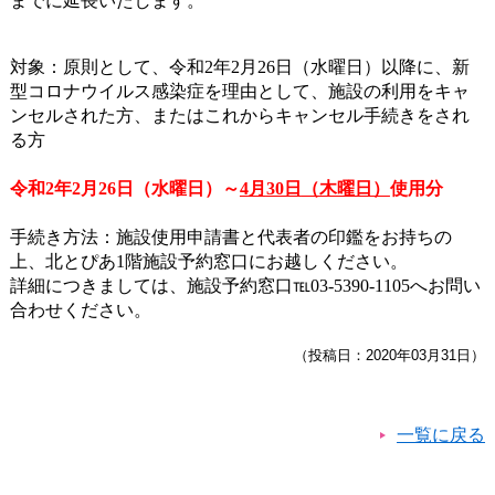
までに延長いたします。
対象：原則として、令和
2
年
2
月
26
日（水曜日）以降に、新
型コロナウイルス感染症を理由として、施設の利用をキャ
ンセルされた方、またはこれからキャンセル手続きをされ
る方
令和
2
年
2
月
26
日（水曜日）～
4
月
30日
（木曜日）
使用分
手続き方法：施設使用申請書と代表者の印鑑をお持ちの
上、北とぴあ
1
階施設予約窓口にお越しください。
詳細につきましては、施設予約窓口℡
03-5390-1105
へお問い
合わせください。
（投稿日：2020年03月31日）
一覧に戻る