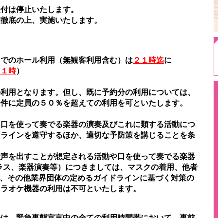
受付は停止いたします。
策徹底の上、実施いたします。
トでのホール利用（無観客利用含む）は
２１時迄
に
２１時
）
の利用となります。但し、既に予約分の利用については、
条件に定員の５０％を超えての利用を可といたします。
、口を使って奏でる楽器の演奏及びこれに類する活動につ
ドラインを遵守するほか、適切な予防策を講じることを条
大声を出すことが想定される活動や口を使って奏でる楽器
ラス、楽器演奏等）につきましては、マスクの着用、他者
底、その他業界団体の定めるガイドラインに基づく対策の
カラオケ機器の利用は不可といたします。
ルは、緊急事態宣言中の全ての利用時間帯において、事前