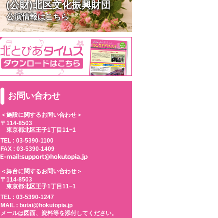
(公財)北区文化振興財団
公演情報はこちら
お問い合わせ
＜施設に関するお問い合わせ＞
〒114-8503
東京都北区王子1丁目11−1
TEL :
03-5390-1100
FAX : 03-5390-1409
＜舞台に関するお問い合わせ＞
〒114-8503
東京都北区王子1丁目11−1
TEL :
03-5390-1247
MAIL : butai@hokutopia.jp
メールは図面、資料等を添付してください。