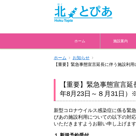
ホーム
施設案内
ホーム
お知らせ
【重要】緊急事態宣言延長に伴う施設利用につ
【重要】緊急事態宣言延長
年8月23日～８月31日）※
新型コロナウイルス感染症に係る緊
ぴあの施設利用についての以下の対
いただきますようお願い申し上げま
１.新規予約受付