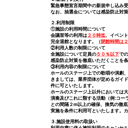
緊急事態宣言期間中の新規申し込み
なお、抽選会については感染防止対
２.利用制限
①施設の利用時間について
会議室等の利用は
２０時迄
、イベン
完全退館となります。（
閉館時間は
②利用人数の制限について
全施設について定員の
５０％以下
で
感染防止対策を徹底いただくことを
③利用内容の制限について
ホールのステージ上での歌唱や演劇
きましては、業界団体が定めるガイ
件に可といたします。
ホールのステージ上以外においては
演奏及びこれに類する活動（例:コー
との間隔２m以上の確保、換気の徹
実施を条件に利用可といたします。
３.施設使用料の取扱い
利用自粛に伴う施設利用のキャンセ