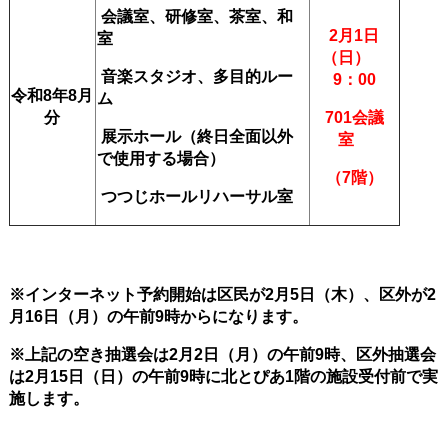
会議室、研修室、茶室、和
2月1日
室
（日）
音楽スタジオ、多目的ルー
9：00
令和8年8
月
ム
分
701会議
展示ホール（終日全面以外
室
で使用する場合）
（7階）
つつじホールリハーサル室
※インターネット予約開始は区民が2
月5
日（木）、区外が2
月16日（月）の午前9時から
になります。
※上記の空き抽選会は2月2日（月
）の午前9時、区外抽選会
は2月15日（日）の午前9時に北とぴあ1階の施設受付前で実
施します。