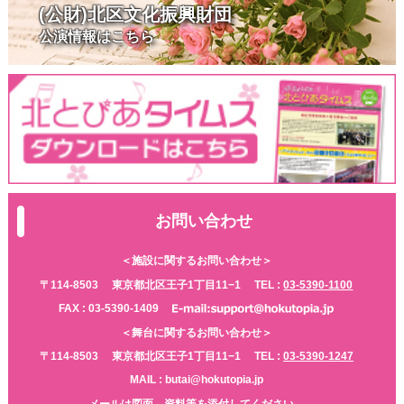
(公財)北区文化振興財団
公演情報はこちら
お問い合わせ
＜施設に関するお問い合わせ＞
〒114-8503
東京都北区王子1丁目11−1
TEL :
03-5390-1100
FAX : 03-5390-1409
＜舞台に関するお問い合わせ＞
〒114-8503
東京都北区王子1丁目11−1
TEL :
03-5390-1247
MAIL : butai@hokutopia.jp
メールは図面、資料等を添付してください。