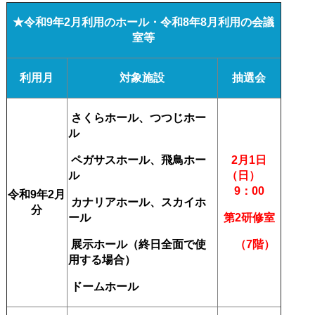
★令和9
年2
月利用のホール・令和8年8月利用の会議
室等
利用月
対象施設
抽選会
さくらホール、つつじホー
ル
ペガサスホール、飛鳥ホー
2月1日
ル
（日）
9：00
令和9年2
月
カナリアホール、スカイホ
分
ール
第2研修室
展示ホール
（終日全面で使
（7階）
用する場合）
ドームホール