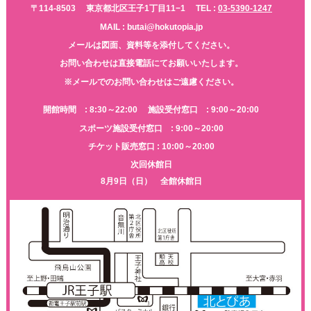
〒114-8503
東京都北区王子1丁目11−1
TEL :
03-5390-1247
MAIL : butai@hokutopia.jp
メールは図面、資料等を添付してください。
お問い合わせは直接電話にてお願いいたします。
※メールでのお問い合わせはご遠慮ください。
開館時間 : 8:30～22:00
施設受付窓口 : 9:00～20:00
スポーツ施設受付窓口 : 9:00～20:00
チケット販売窓口 : 10:00～20:00
次回休館日
8月9日（日） 全館休館日