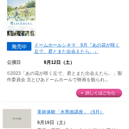
ドームホールシネマ 9月『あの花が咲く
丘で、君とまた出会えたら。』
公演日
9月12日（土）
©2023「あの花が咲く丘で、君とまた出会えたら。」製
作委員会 北とぴあドームホールで映画を観られ...
美術体験「水墨画講座」（9月）
9月19日（土）