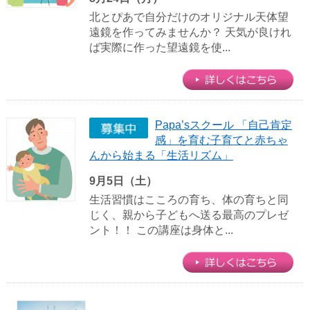
北とぴあで自分だけのオリジナル天体望
遠鏡を作ってみませんか？ 天気が良けれ
ば実際に作った望遠鏡を使...
Papa’sスクール 「自己肯定
感」を育む子育てと赤ちゃ
んから始まる「生活リズム」
9月5日（土）
生活習慣はこころの育ち、体の育ちと同
じく、親から子どもへ送る最高のプレゼ
ント！！ この講座は身体と...