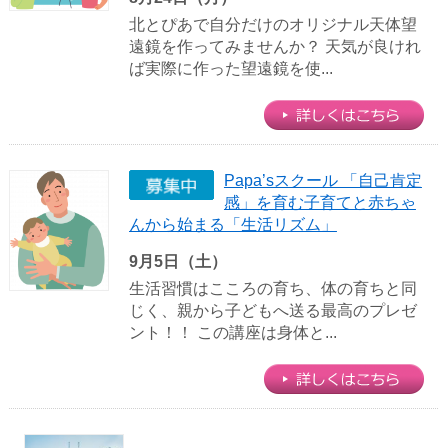
北とぴあで自分だけのオリジナル天体望
遠鏡を作ってみませんか？ 天気が良けれ
ば実際に作った望遠鏡を使...
Papa’sスクール 「自己肯定
感」を育む子育てと赤ちゃ
んから始まる「生活リズム」
9月5日（土）
生活習慣はこころの育ち、体の育ちと同
じく、親から子どもへ送る最高のプレゼ
ント！！ この講座は身体と...