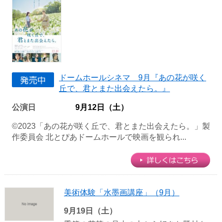
ドームホールシネマ 9月『あの花が咲く
丘で、君とまた出会えたら。』
公演日
9月12日（土）
©2023「あの花が咲く丘で、君とまた出会えたら。」製
作委員会 北とぴあドームホールで映画を観られ...
美術体験「水墨画講座」（9月）
9月19日（土）