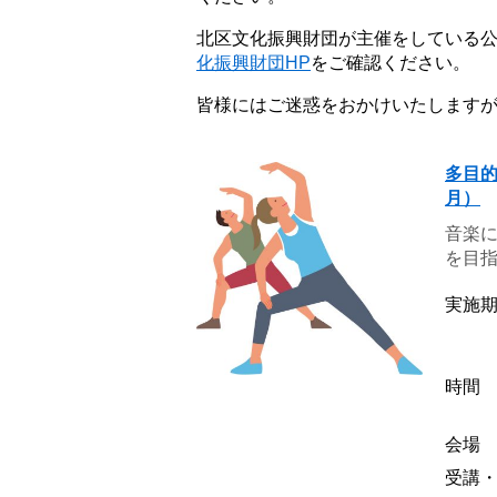
北区文化振興財団が主催をしている
化振興財団HP
をご確認ください。
皆様にはご迷惑をおかけいたします
多目的
月）
音楽
を目指
実施
時間
会場
受講