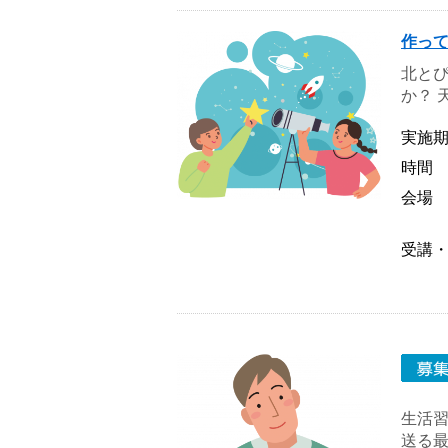
作っ
北と
か？ 
実施
時間
会場
受講
生活
送る最