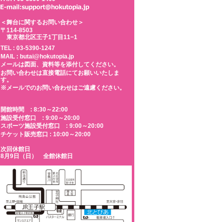
＜舞台に関するお問い合わせ＞
〒114-8503
東京都北区王子1丁目11−1
TEL :
03-5390-1247
MAIL : butai@hokutopia.jp
メールは図面、資料等を添付してください。
お問い合わせは直接電話にてお願いいたしま
す。
※メールでのお問い合わせはご遠慮ください。
開館時間 : 8:30～22:00
施設受付窓口 : 9:00～20:00
スポーツ施設受付窓口 : 9:00～20:00
チケット販売窓口 : 10:00～20:00
次回休館日
8月9日（日） 全館休館日