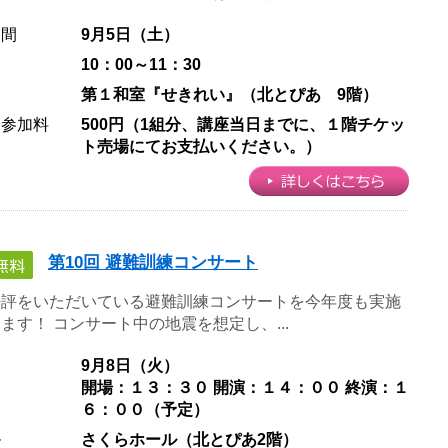
期間
9月5日（土）
10：00～11：30
第１和室『せきれい』（北とぴあ 9階）
・参加料
500円（1組分、講座当日までに、１階チケッ
ト売場にてお支払いください。）
第10回 避難訓練コンサート
好評をいただいている避難訓練コンサートを今年度も実施
ます！ コンサート中の地震を想定し、...
日
9月8日（火）
開場：１３：３０
開演：１４：００
終演：１
６：００（予定）​
ル
さくらホール（北とぴあ2階）