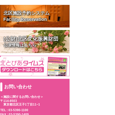
北区施設予約システム
Facility Reservation
(公財)北区文化振興財団
公演情報はこちら
お問い合わせ
＜施設に関するお問い合わせ＞
〒114-8503
東京都北区王子1丁目11−1
TEL :
03-5390-1100
FAX : 03-5390-1409