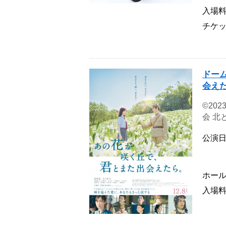
入場
チケ
ドー
会え
©20
会 北
公演
ホー
入場