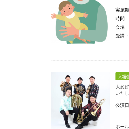
実施
時間
会場
受講
大変
いたし
公演
ホー