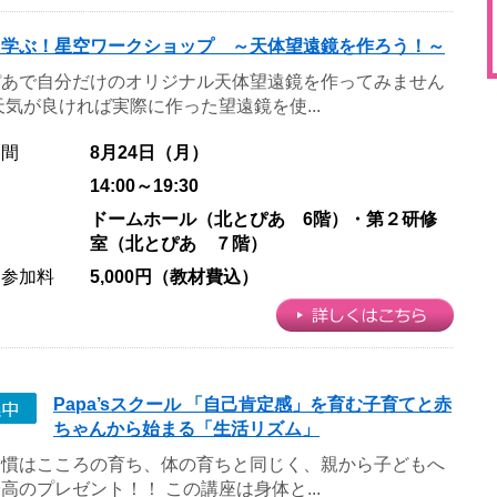
て学ぶ！星空ワークショップ ～天体望遠鏡を作ろう！～
ぴあで自分だけのオリジナル天体望遠鏡を作ってみません
天気が良ければ実際に作った望遠鏡を使...
期間
8月24日（月）
14:00～19:30
ドームホール（北とぴあ 6階）・第２研修
室（北とぴあ ７階）
・参加料
5,000円（教材費込）
Papa’sスクール 「自己肯定感」を育む子育てと赤
ちゃんから始まる「生活リズム」
習慣はこころの育ち、体の育ちと同じく、親から子どもへ
高のプレゼント！！ この講座は身体と...