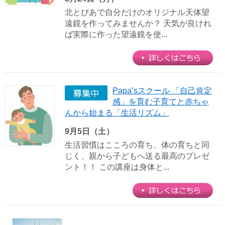
北とぴあで自分だけのオリジナル天体望
遠鏡を作ってみませんか？ 天気が良けれ
ば実際に作った望遠鏡を使...
Papa’sスクール 「自己肯定
感」を育む子育てと赤ちゃ
んから始まる「生活リズム」
9月5日（土）
生活習慣はこころの育ち、体の育ちと同
じく、親から子どもへ送る最高のプレゼ
ント！！ この講座は身体と...