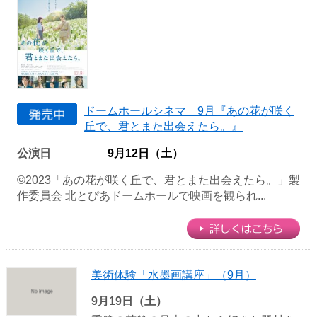
ドームホールシネマ 9月『あの花が咲く
丘で、君とまた出会えたら。』
公演日
9月12日（土）
©2023「あの花が咲く丘で、君とまた出会えたら。」製
作委員会 北とぴあドームホールで映画を観られ...
美術体験「水墨画講座」（9月）
9月19日（土）