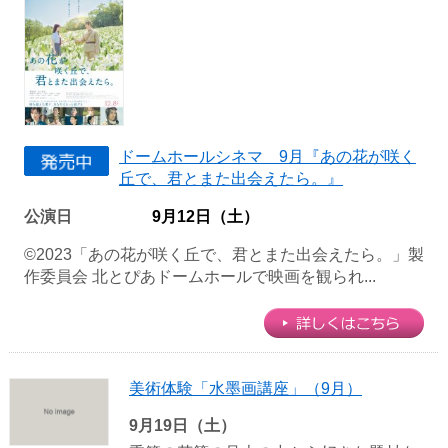
ドームホールシネマ 9月『あの花が咲く
丘で、君とまた出会えたら。』
公演日
9月12日（土）
©2023「あの花が咲く丘で、君とまた出会えたら。」製
作委員会 北とぴあドームホールで映画を観られ...
美術体験「水墨画講座」（9月）
9月19日（土）