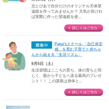
北とぴあで自分だけのオリジナル天体望
遠鏡を作ってみませんか？ 天気が良けれ
ば実際に作った望遠鏡を使...
Papa’sスクール 「自己肯定
感」を育む子育てと赤ちゃ
んから始まる「生活リズム」
9月5日（土）
生活習慣はこころの育ち、体の育ちと同
じく、親から子どもへ送る最高のプレゼ
ント！！ この講座は身体と...