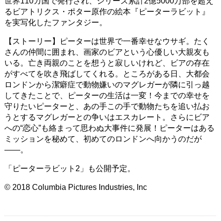
世界110カ国で発行され、シリーズ累計2億5000万部を超え
るビアトリクス・ポター原作の絵本『ピーターラビット』
を実写化したファンタジー。
【ストーリー】ピーターは世界で一番幸せなウサギ。たく
さんの仲間に囲まれ、画家のビアという心優しい大親友も
いる。亡き両親のことを想うと寂しいけれど、ビアの存在
がすべてを吹き飛ばしてくれる。ところがある日、大都会
ロンドンから潔癖症で動物嫌いのマグレガーが隣に引っ越
してきたことで、ピーターの生活は一変！今までの幸せを
守りたいピーターと、あの手この手で動物たちを追い払お
うとするマグレガーとの争いはエスカレート。さらにビア
への“恋心”も絡まって思わぬ大事件に発展！ピーターはある
ミッションを秘めて、初めてのロンドンへ向かうのだが
——。
「ピーターラビット2」も公開予定。
© 2018 Columbia Pictures Industries, Inc