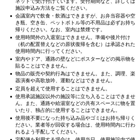
ネットで受け付けています。受付期間など、詳しくは
施設申込み方法をご覧ください。
会議室内で飲食・飲酒はできますが、お弁当容器や空
き瓶、空き缶、ペットボトル等の不用品は必ずお持ち
帰りください。なお、室内は禁煙です。
使用時間外の入退室はできません。準備や後片付け
（机の配置替えなどの原状復帰を含む）は承認された
使用時間内に行ってください。
室内やドア、通路の壁などにポスターなどの掲示物を
貼ることはできません。
物品の販売や契約行為はできません。また、調理、楽
器演奏や高歌放吟、運動などはできません。
定員を超えて使用することはできません。
使用承認施設以外の施設等に立ち入ることはできませ
ん。また、通路や給湯室などの共有スペースに物を置
いたり、独占的に使用することはできません。
使用後不要になった持ち込み品やゴミはお持ち帰りく
ださい。業者等が回収する場合は、使用時間内に行わ
れるよう手配してください。
宅配便を利用する場合は、使用当日、使用施設内で使