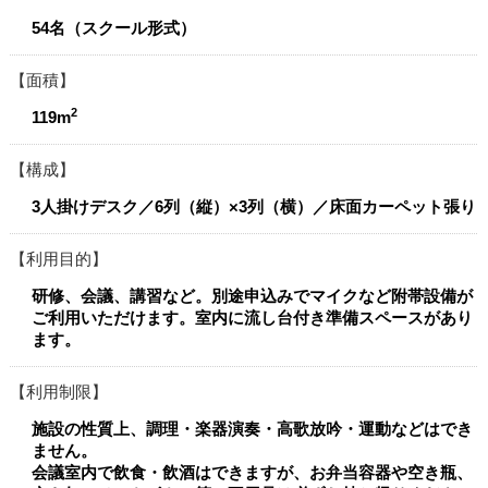
54名（スクール形式）
面積
2
119m
構成
3人掛けデスク／6列（縦）×3列（横）／床面カーペット張り
利用目的
研修、会議、講習など。別途申込みでマイクなど附帯設備が
ご利用いただけます。室内に流し台付き準備スペースがあり
ます。
利用制限
施設の性質上、調理・楽器演奏・高歌放吟・運動などはでき
ません。
会議室内で飲食・飲酒はできますが、お弁当容器や空き瓶、