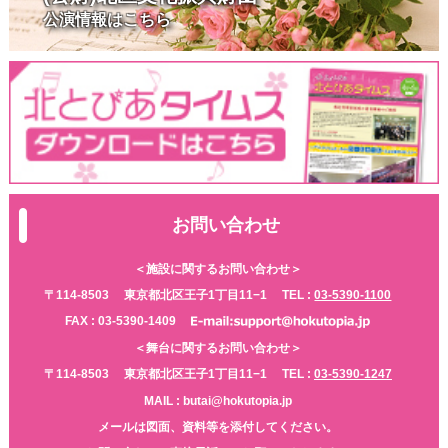
公演情報はこちら
お問い合わせ
＜施設に関するお問い合わせ＞
〒114-8503
東京都北区王子1丁目11−1
TEL :
03-5390-1100
FAX : 03-5390-1409
＜舞台に関するお問い合わせ＞
〒114-8503
東京都北区王子1丁目11−1
TEL :
03-5390-1247
MAIL : butai@hokutopia.jp
メールは図面、資料等を添付してください。