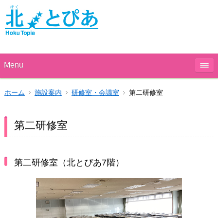
Menu
ホーム
施設案内
研修室・会議室
第二研修室
第二研修室
第二研修室（北とぴあ7階）