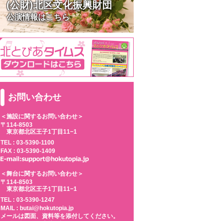
(公財)北区文化振興財団
公演情報はこちら
お問い合わせ
＜施設に関するお問い合わせ＞
〒114-8503
東京都北区王子1丁目11−1
TEL :
03-5390-1100
FAX : 03-5390-1409
＜舞台に関するお問い合わせ＞
〒114-8503
東京都北区王子1丁目11−1
TEL :
03-5390-1247
MAIL : butai@hokutopia.jp
メールは図面、資料等を添付してください。