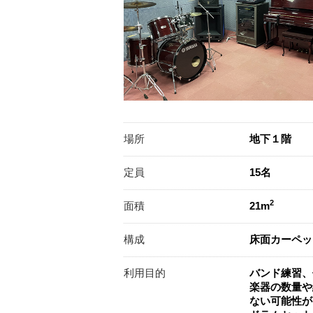
場所
地下１階
定員
15名
2
面積
21m
構成
床面カーペッ
利用目的
バンド練習、
楽器の数量や
ない可能性が