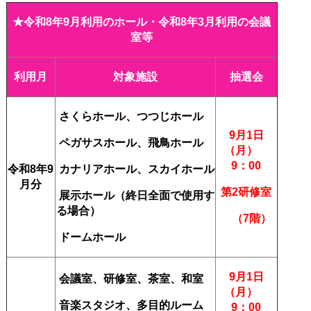
★令和8
年9
月利用のホール・令和8年3月利用の会議
室等
利用月
対象施設
抽選会
さくらホール、つつじホール
9月1日
ペガサスホール、飛鳥ホール
（月）
9：00
令和8年9
カナリアホール、スカイホール
月分
第2研修室
展示ホール
（終日全面で使用す
る場合）
（7階）
ドームホール
9月1日
会議室、研修室、茶室、和室
（月）
音楽スタジオ、多目的ルーム
9：00