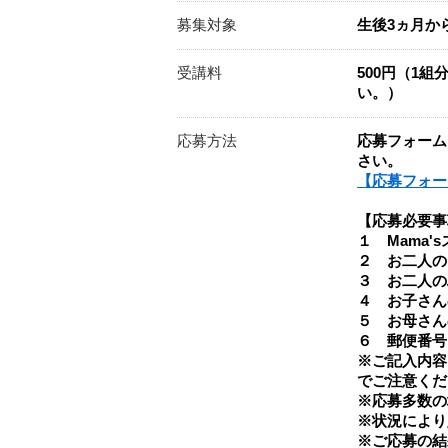
募集対象
生後3ヵ月か
受講料
500円（1
い。）
応募方法
応募フォーム
さい。
【応募フォー
【応募必要事
１ Mama'
２ お二人の
３ お二人の
４ お子さん
５ お母さん
６ 郵便番号
※ご記入内容
でご注意くだ
※応募多数の
※状況により
※ご応募の結