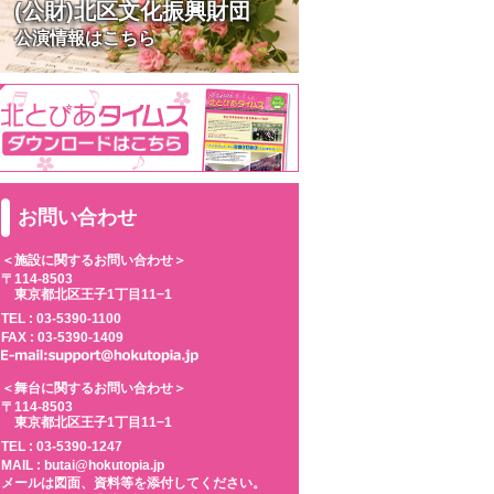
(公財)北区文化振興財団
公演情報はこちら
お問い合わせ
＜施設に関するお問い合わせ＞
〒114-8503
東京都北区王子1丁目11−1
TEL :
03-5390-1100
FAX : 03-5390-1409
＜舞台に関するお問い合わせ＞
〒114-8503
東京都北区王子1丁目11−1
TEL :
03-5390-1247
MAIL : butai@hokutopia.jp
メールは図面、資料等を添付してください。