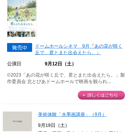
ドームホールシネマ 9月『あの花が咲く
丘で、君とまた出会えたら。』
公演日
9月12日（土）
©2023「あの花が咲く丘で、君とまた出会えたら。」製
作委員会 北とぴあドームホールで映画を観られ...
美術体験「水墨画講座」（9月）
9月19日（土）