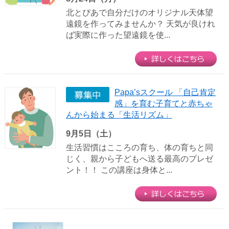
北とぴあで自分だけのオリジナル天体望
遠鏡を作ってみませんか？ 天気が良けれ
ば実際に作った望遠鏡を使...
Papa’sスクール 「自己肯定
感」を育む子育てと赤ちゃ
んから始まる「生活リズム」
9月5日（土）
生活習慣はこころの育ち、体の育ちと同
じく、親から子どもへ送る最高のプレゼ
ント！！ この講座は身体と...