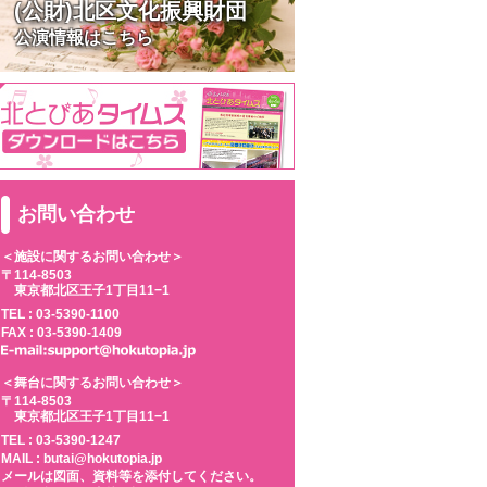
(公財)北区文化振興財団
公演情報はこちら
お問い合わせ
＜施設に関するお問い合わせ＞
〒114-8503
東京都北区王子1丁目11−1
TEL :
03-5390-1100
FAX : 03-5390-1409
＜舞台に関するお問い合わせ＞
〒114-8503
東京都北区王子1丁目11−1
TEL :
03-5390-1247
MAIL : butai@hokutopia.jp
メールは図面、資料等を添付してください。